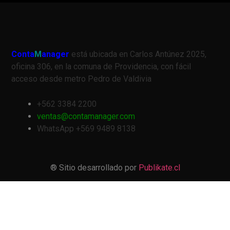
Conta
M
anager
está ubicada en Carlos Antúnez 2025,
oficina 306, en la comuna de Providencia, con fácil
acceso desde metro Pedro de Valdivia
+562 3384 2200
ventas@contamanager.com
WhatsApp +569 9489 8138
® Sitio desarrollado por
Publikate.cl